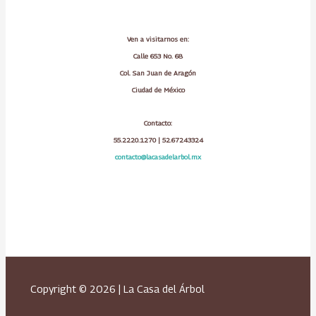
Ven a visitarnos en:
Calle 653 No. 68
Col. San Juan de Aragón
Ciudad de México
Contacto:
55.2220.1270 | 52.67243324
contacto@lacasadelarbol.mx
Copyright © 2026 | La Casa del Árbol